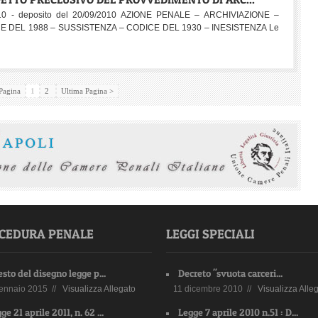
010 - deposito del 20/09/2010 AZIONE PENALE – ARCHIVIAZIONE –
E DEL 1988 – SUSSISTENZA – CODICE DEL 1930 – INESISTENZA Le
Pagina
1
2
Ultima Pagina >
CEDURA PENALE
LEGGI SPECIALI
testo del disegno legge p...
Decreto "svuota carceri...
ennaio 2015 //
Visualizza Allegato
11 dicembre 2010 //
Visualizza Alle
ge 21 aprile 2011, n. 62 ...
Legge 7 aprile 2010 n.51 : D...