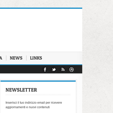
A
NEWS
LINKS
l Dott. Michele Morello
e hanno conosciuto il carcere
025
porto Biennale di Antigone
ione di beniamino Zuncheddu
NEWSLETTER
ive autoritarie del diritto penale
ll'avvocatura napoletana
Inserisci il tuo indirizzo email per ricevere
aggiornamenti e nuovi contenuti