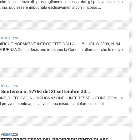
che la sentenza di proscioglimento emessa dal g.i.p. investito della
anna, può essere impugnata esclusivamente con il ricorso ...
:
Visualizza
ICHE NORMATIVE INTRODOTTE DALLA L. 15 LUGLIO 2009, N. 94 -
ZA Con la decisione in esame la Corte ha affermato che le nuove
:
Visualizza
 Sentenza n. 37764 del 21 settembre 20...
NE DI EFFICACIA - IMPUGNAZIONE – INTERESSE – CONDIZIONI La
l provvedimento applicativo di una misura cautelare custodial...
:
Visualizza
FFETTO PRECLUSIVO DEL PROVVEDIMENTO DI ARC...