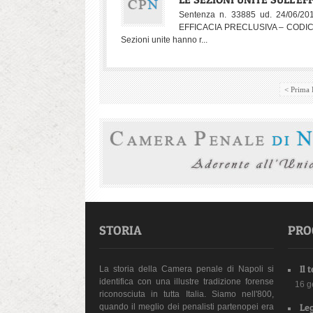
Sentenza n. 33885 ud. 24/06/2
EFFICACIA PRECLUSIVA – CODIC
Sezioni unite hanno r...
< Prima 
STORIA
PRO
Il 
La storia della Camera penale di Napoli si
identifica con una illustre tradizione forense
16 g
riconosciuta in tutta Italia. Siamo nell'800,
Leg
quando il meglio dei penalisti partenopei era