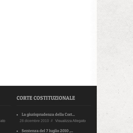
CORTE COSTITUZIONALE
La giurisprudenza della Cort...
gato
28 dicembre 2010 //
Visualizza Allegato
Sentenza del 7 luglio 2010 ,...