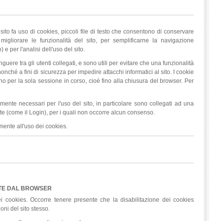
 sito fa uso di cookies, piccoli file di testo che consentono di conservare
r migliorare le funzionalità del sito, per semplificarne la navigazione
e per l'analisi dell'uso del sito.
guere tra gli utenti collegati, e sono utili per evitare che una funzionalità
nonché a fini di sicurezza per impedire attacchi informatici al sito. I cookie
 per la sola sessione in corso, cioè fino alla chiusura del browser. Per
ttamente necessari per l'uso del sito, in particolare sono collegati ad una
nte (come il Login), per i quali non occorre alcun consenso.
amente all'uso dei cookies.
NTE DAL BROWSER
dei cookies. Occorre tenere presente che la disabilitazione dei cookies
oni del sito stesso.