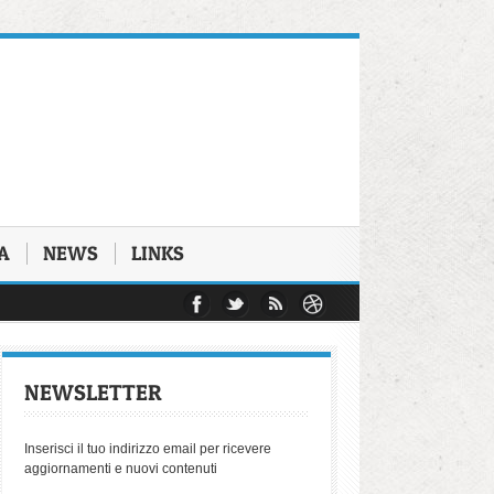
A
NEWS
LINKS
 Michele Morello
o conosciuto il carcere
Biennale di Antigone
di beniamino Zuncheddu
NEWSLETTER
oritarie del diritto penale
ocatura napoletana
Inserisci il tuo indirizzo email per ricevere
aggiornamenti e nuovi contenuti