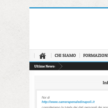
CHI SIAMO
FORMAZION
Ultime News:
In
Noi di
http://www.camerapenaledinapoli.it
consideriamo la tutela dei dati personali dei n