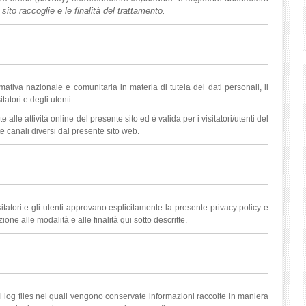
 sito raccoglie e le finalità del trattamento.
ativa nazionale e comunitaria in materia di tutela dei dati personali, il
tatori e degli utenti.
alle attività online del presente sito ed è valida per i visitatori/utenti del
te canali diversi dal presente sito web.
sitatori e gli utenti approvano esplicitamente la presente privacy policy e
one alle modalità e alle finalità qui sotto descritte.
 di log files nei quali vengono conservate informazioni raccolte in maniera