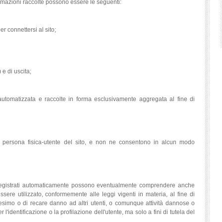
formazioni raccolte possono essere le seguenti:
er connettersi al sito;
 e di uscita;
automatizzata e raccolte in forma esclusivamente aggregata al fine di
a persona fisica-utente del sito, e non ne consentono in alcun modo
 dati registrati automaticamente possono eventualmente comprendere anche
ssere utilizzato, conformemente alle leggi vigenti in materia, al fine di
esimo o di recare danno ad altri utenti, o comunque attività dannose o
r l'identificazione o la profilazione dell'utente, ma solo a fini di tutela del