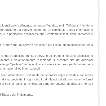
i identificativi dell'utente, compreso l'indirizzo mail. Tali dati si intendono
ell'erogazione del servizio. Inserendo un commento o altra informazione
y, e in particolare acconsente che i contenuti inseriti siano liberamente
er l'erogazione del servizio richiesto e per il solo tempo necessario per la
di rendere pubbliche tramite i servizi e gli strumenti messi a disposizione
volmente e volontariamente, esentando il presente sito da qualsiasi
e leggi. Spetta all'utente verificare di avere i permessi per l'immissione di
norme nazionali ed internazionali.
o sono utilizzati esclusivamente per le finalità sopra indicate e conservati
ttività precisate. In ogni caso i dati rilevati dal sito non saranno forniti
tratti di legittima richiesta da parte dell'autorità giudiziaria e nei soli
el Titolare del Trattamento.