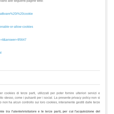
trovano alle seguenti pagine web:
isattivare%20i%20cookie
-enable-or-allow-cookies
hl=it&answer=95647
ml
cookies di terze parti, utilizzati per poter fornire ulteriori servizi e
 sito stesso, come i pulsanti per i social. La presente privacy policy non si
ito non ha alcun controllo sui loro cookies, interamente gestiti dalle terze
te tra l'utente/visitatore e le terze parti, per cui l'acquisizione del