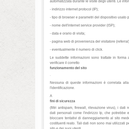
automatizzata durante le visite degli utenti. Le in
- indirizzo internet protocol (IP);
- tipo di browser e parametri del dispositivo usato p
- nome dell'internet service provider (ISP);
- data e orario di visita;
- pagina web di provenienza del visitatore (referral)
- eventualmente il numero di click.
Le suddette informazioni sono trattate in forma 
verificare il corretto
funzionamento del sito
.
Nessuna di queste informazioni è correlata all
l'identificazione.
A
fini di sicurezza
(filtri antispam, firewall, rilevazione virus), i
dati personali come l'indirizzo Ip, che potrebbe e
bloccare tentativi di danneggiamento al sito med
costituenti reato. Tali dati non sono mai utilizzati pe
sito e dei suoi utenti.