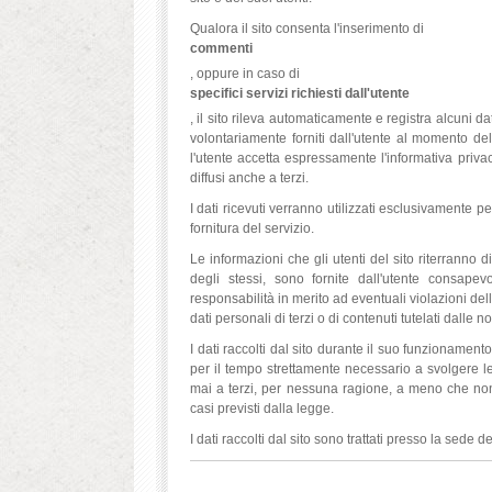
Qualora il sito consenta l'inserimento di
commenti
, oppure in caso di
specifici servizi richiesti dall'utente
, il sito rileva automaticamente e registra alcuni dat
volontariamente forniti dall'utente al momento d
l'utente accetta espressamente l'informativa privac
diffusi anche a terzi.
I dati ricevuti verranno utilizzati esclusivamente p
fornitura del servizio.
Le informazioni che gli utenti del sito riterranno 
degli stessi, sono fornite dall'utente consape
responsabilità in merito ad eventuali violazioni dell
dati personali di terzi o di contenuti tutelati dalle 
I dati raccolti dal sito durante il suo funzionament
per il tempo strettamente necessario a svolgere le a
mai a terzi, per nessuna ragione, a meno che non si 
casi previsti dalla legge.
I dati raccolti dal sito sono trattati presso la sede d