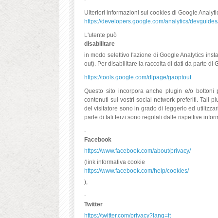
Ulteriori informazioni sui cookies di Google Analyt
https://developers.google.com/analytics/devguides/
L'utente può
disabilitare
in modo selettivo l'azione di Google Analytics ins
out). Per disabilitare la raccolta di dati da parte di 
https://tools.google.com/dlpage/gaoptout
Questo sito incorpora anche plugin e/o bottoni p
contenuti sui vostri social network preferiti. Tal
del visitatore sono in grado di leggerlo ed utilizz
parte di tali terzi sono regolati dalle rispettive info
-
Facebook
https://www.facebook.com/about/privacy/
(link informativa cookie
https://www.facebook.com/help/cookies/
),
-
Twitter
https://twitter.com/privacy?lang=it