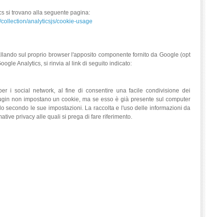
ics si trovano alla seguente pagina:
collection/analyticsjs/cookie-usage
tallando sul proprio browser l'apposito componente fornito da Google (opt
Google Analytics, si rinvia al link di seguito indicato:
er i social network, al fine di consentire una facile condivisione dei
i plugin non impostano un cookie, ma se esso è già presente sul computer
arlo secondo le sue impostazioni. La raccolta e l'uso delle informazioni da
rmative privacy alle quali si prega di fare riferimento.