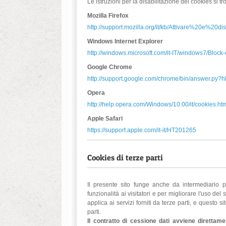
Le istruzioni per la disabilitazione dei cookies si 
Mozilla Firefox
http://support.mozilla.org/it/kb/Attivare%20e%20d
Windows Internet Explorer
http://windows.microsoft.com/it-IT/windows7/Block
Google Chrome
http://support.google.com/chrome/bin/answer.py?
Opera
http://help.opera.com/Windows/10.00/it/cookies.ht
Apple Safari
https://support.apple.com/it-it/HT201265
Cookies di terze parti
Il presente sito funge anche da intermediario per 
funzionalità ai visitatori e per migliorare l'uso del
applica ai servizi forniti da terze parti, e questo s
parti.
Il contratto di cessione dati avviene direttamen