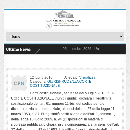
Ultime News:
05 dicembre 2025 -
Un Giudice Galantuomo -
31 ottobre 2025 -
FIGLI CANCELLATI - Stori
03 ottobre 2025 -
delibera di astensione 14
22 settembre 2025 -
Commissioni ed Osserv
17 marzo 2025 -
Detenzione Minorile - Pre
26 giugno 2025 -
ERRORI ED ORRORI - con 
20 maggio 2025 -
Protocollo pene sostitutiv
06 maggio 2025 -
il "Decreto Sicurezza" n. 4
12 luglio 2010
| Allegato:
Visualizza
|
17 aprile 2025 -
Un viaggio per immagini ne
Categoria:
GIURISPRUDENZA CORTE
02 aprile 2025 -
separazione e carriere
COSTITUZIONALE
Corte costituzionale , sentenza del 5 luglio 2010 : "LA
CORTE COSTITUZIONALE ,riuniti i giudizi, dichiara l’illegittimità
costituzionale dell’art. 61, numero 11-bis, del codice penale;
dichiara, in via consequenziale, ai sensi dell’art. 27 della legge 11
marzo 1953, n. 87, l’illegittimità costituzionale dell’art. 1, comma 1,
della legge 15 luglio 2009, n. 94 (Disposizioni in materia di
sicurezza pubblica); dichiara, in via consequenziale, ai sensi dell’art.
27 della legge n. 87 del 1953, l’illegittimità costituzionale dell’art.