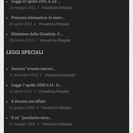
Legge 21 aprile 2011, n. 62 ...
10 maggio 2011 //
Visualizza Allegato
Processo telematico: le nuov...
20 aprile 2011 //
Visualizza Allegato
Ministero della Giustizia :C...
29 marzo 2010 //
Visualizza Allegato
LEGGI SPECIALI
Decreto "svuota carceri...
11 dicembre 2010 //
Visualizza Allegato
Legge 7 aprile 2010 n.51 : D...
13 aprile 2011 //
Visualizza Allegato
il decreto sui rifiuti
03 giugno 2008 //
Visualizza Allegato
il cd. "pacchetto sicur...
27 maggio 2008 //
Visualizza Allegato