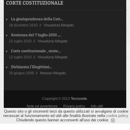
CORTE COSTITUZIONALE
La giurisprudenza della Cort...
28 dicembre 2010 //
Visualizza Allegato
Sentenza del 7 luglio 2010 ,...
22 luglio 2010 //
Visualizza Allegato
Corte costituzionale , sente...
12 luglio 2010 //
Visualizza Allegato
Dichiarata l'illegittimi...
20 giugno 2008 //
Nessun Allegato
Copyright © 2013
Tecnoside
.
Note ed avvertenze
Privacy policy
Info utili
Questo sito o gli strumenti terzi da questo utilizzati si avvalgono di cookie
necessari al funzionamento ed utili alle finalità illustrate nella
cookie policy.
Chiudendo questo banner acconsenti all'uso dei cookie