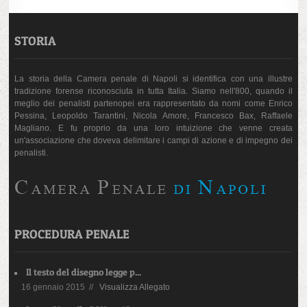
STORIA
La storia della Camera penale di Napoli si identifica con una illustre
tradizione forense riconosciuta in tutta Italia. Siamo nell'800, quando il
meglio dei penalisti partenopei era rappresentato da nomi come Enrico
Pessina, Leopoldo Tarantini, Nicola Amore, Francesco Bax, Raffaele
Magliano. E fu proprio da una loro intuizione che venne creata
un'associazione che doveva delimitare i campi di azione e di impegno dei
penalisti.
PROCEDURA PENALE
Il testo del disegno legge p...
16 gennaio 2015 //
Visualizza Allegato