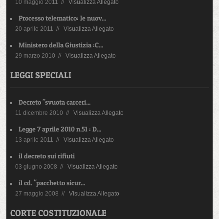
10 maggio 2011 //
Visualizza Allegato
Processo telematico: le nuov...
20 aprile 2011 //
Visualizza Allegato
Ministero della Giustizia :C...
29 marzo 2010 //
Visualizza Allegato
LEGGI SPECIALI
Decreto "svuota carceri...
11 dicembre 2010 //
Visualizza Allegato
Legge 7 aprile 2010 n.51 : D...
13 aprile 2011 //
Visualizza Allegato
il decreto sui rifiuti
03 giugno 2008 //
Visualizza Allegato
il cd. "pacchetto sicur...
27 maggio 2008 //
Visualizza Allegato
CORTE COSTITUZIONALE