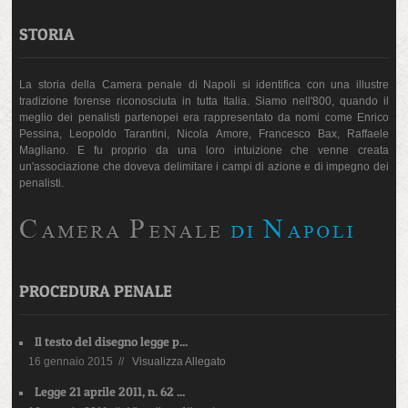
STORIA
La storia della Camera penale di Napoli si identifica con una illustre
tradizione forense riconosciuta in tutta Italia. Siamo nell'800, quando il
meglio dei penalisti partenopei era rappresentato da nomi come Enrico
Pessina, Leopoldo Tarantini, Nicola Amore, Francesco Bax, Raffaele
Magliano. E fu proprio da una loro intuizione che venne creata
un'associazione che doveva delimitare i campi di azione e di impegno dei
penalisti.
PROCEDURA PENALE
Il testo del disegno legge p...
16 gennaio 2015 //
Visualizza Allegato
Legge 21 aprile 2011, n. 62 ...