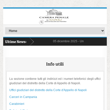
Ultime News:
05 dicembre 2025 -
Un Giudice Galantuomo -
31 ottobre 2025 -
FIGLI CANCELLATI - Storie
03 ottobre 2025 -
delibera di astensione 14 
22 settembre 2025 -
Commissioni ed Osserv
17 marzo 2025 -
Detenzione Minorile - Pre
26 giugno 2025 -
ERRORI ED ORRORI - con 
20 maggio 2025 -
Protocollo pene sostitutiv
Info utili
06 maggio 2025 -
il "Decreto Sicurezza" n. 4
17 aprile 2025 -
Un viaggio per immagini ne
02 aprile 2025 -
separazione e carriere
La sezione contiene tutti gli indirizzi ed i numeri telefonici degli uffici
giudiziari del distretto della Corte di Appello di Napoli.
Uffici giudiziari del distretto della Corte d'Appello di Napoli
Carceri in Campania
Carabinieri