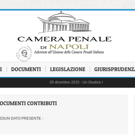
E
DOCUMENTI
LEGISLAZIONE
GIURISPRUDENZ
05 dicembre 2025 -
Un Giudice Galantuomo - In ricordo
31 ottobre 2025 -
FIGLI CANCELLATI - Storie di Bambin
03 ottobre 2025 -
delibera di astensione 14 - 17 ottobr
22 settembre 2025 -
Commissioni ed Osservatori
17 marzo 2025 -
Detenzione Minorile - Presentazione 
DOCUMENTI CONTRIBUTI
26 giugno 2025 -
ERRORI ED ORRORI - con la parteci
20 maggio 2025 -
Protocollo pene sostitutive
06 maggio 2025 -
il "Decreto Sicurezza" n. 48/2025 - le 
17 aprile 2025 -
Un viaggio per immagini nella memoria
ESSUN DATO PRESENTE -
02 aprile 2025 -
separazione e carriere