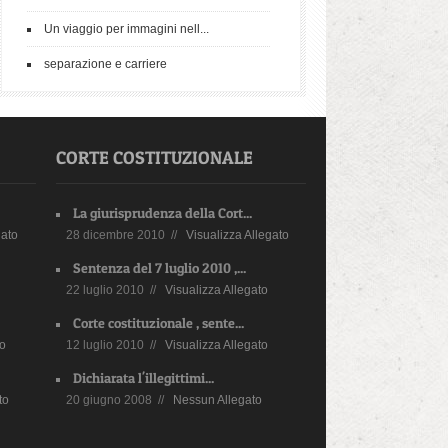
Un viaggio per immagini nell...
separazione e carriere
CORTE COSTITUZIONALE
La giurisprudenza della Cort...
gato
28 dicembre 2010 //
Visualizza Allegato
Sentenza del 7 luglio 2010 ,...
22 luglio 2010 //
Visualizza Allegato
Corte costituzionale , sente...
to
12 luglio 2010 //
Visualizza Allegato
Dichiarata l'illegittimi...
to
20 giugno 2008 //
Nessun Allegato