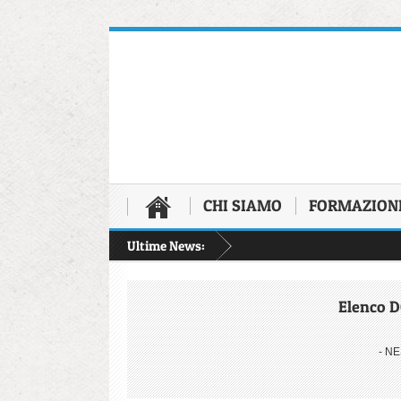
CHI SIAMO
FORMAZION
Ultime News:
Elenco 
- N