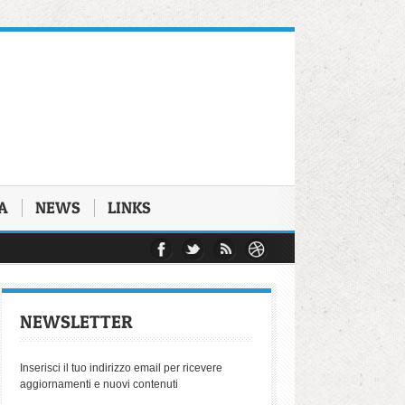
A
NEWS
LINKS
 del Dott. Michele Morello
i che hanno conosciuto il carcere
e 2025
Rapporto Biennale di Antigone
pazione di beniamino Zuncheddu
NEWSLETTER
derive autoritarie del diritto penale
 dell'avvocatura napoletana
Inserisci il tuo indirizzo email per ricevere
aggiornamenti e nuovi contenuti