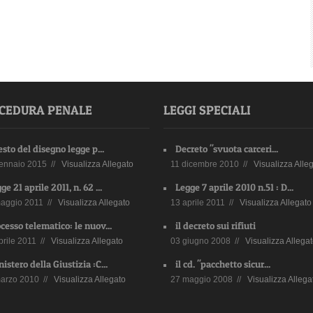
CEDURA PENALE
LEGGI SPECIALI
testo del disegno legge p...
Decreto "svuota carceri...
ennaio 2015 //
Visualizza Allegato
11 dicembre 2010 //
Visualizza Alle
ge 21 aprile 2011, n. 62 ...
Legge 7 aprile 2010 n.51 : D...
aggio 2011 //
Visualizza Allegato
13 aprile 2011 //
Visualizza Allegato
cesso telematico: le nuov...
il decreto sui rifiuti
prile 2011 //
Visualizza Allegato
03 giugno 2008 //
Visualizza Allega
istero della Giustizia :C...
il cd. "pacchetto sicur...
arzo 2010 //
Visualizza Allegato
27 maggio 2008 //
Visualizza Allega