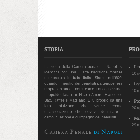
STORIA
PRO
Il 
La storia della Camera penale di Napoli si
identifica con una illustre tradizione forense
16 g
riconosciuta in tutta Italia. Siamo nell'800,
Leg
quando il meglio dei penalisti partenopei era
rappresentato da nomi come Enrico Pessina,
10 m
Leopoldo Tarantini, Nicola Amore, Francesco
Bax, Raffaele Magliano. E fu proprio da una
Pro
loro intuizione che venne creata
20 a
un'associazione che doveva delimitare i
campi di azione e di impegno dei penalisti.
Min
29 m