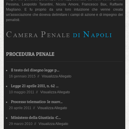
Pessina, Leopoldo Tarantini, Nicola Amore, Francesco Bax, Raffaele
Magliano. E fu proprio da una loro intuizione che venne creata
un'associazione che doveva delimitare i campi di azione e di impegno dei
penalisti.
PROCEDURA PENALE
Il testo del disegno legge p...
16 gennaio 2015 //
Visualizza Allegato
Legge 21 aprile 2011, n. 62 ...
10 maggio 2011 //
Visualizza Allegato
Processo telematico: le nuov...
20 aprile 2011 //
Visualizza Allegato
Ministero della Giustizia :C...
29 marzo 2010 //
Visualizza Allegato