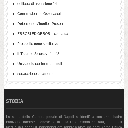
delibera di astensione 14 - ...
Commissioni ed Osservatori
Detenzione Minorile - Presen...
ERRORI ED ORRORI - con la pa...
Protocollo pene sostitutive
il "Decreto Sicurezza" n. 48...
Un viaggio per immagini nell...
separazione e carriere
STORIA
La storia della Camera penale di Napoli si identifica con una illustre
tradizione forense riconosciuta in tutta Italia. Siamo nell'800, quando il
meglio dei penalisti partenopei era rappresentato da nomi come Enrico