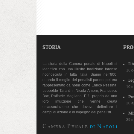
STORIA
PRO
Il 
La storia della Camera penale di Napoli si
identifica con una illustre tradizione forense
16 g
riconosciuta in tutta Italia. Siamo nell'800,
Leg
quando il meglio dei penalisti partenopei era
rappresentato da nomi come Enrico Pessina,
10 m
Leopoldo Tarantini, Nicola Amore, Francesco
Bax, Raffaele Magliano. E fu proprio da una
Pro
loro intuizione che venne creata
20 a
un'associazione che doveva delimitare i
campi di azione e di impegno dei penalisti.
Min
29 m