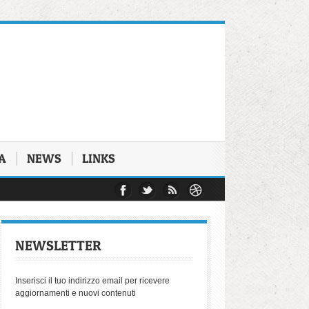
A
NEWS
LINKS
 del Dott. Michele Morello
 che hanno conosciuto il carcere
e 2025
Rapporto Biennale di Antigone
pazione di beniamino Zuncheddu
NEWSLETTER
derive autoritarie del diritto penale
 dell'avvocatura napoletana
Inserisci il tuo indirizzo email per ricevere
aggiornamenti e nuovi contenuti