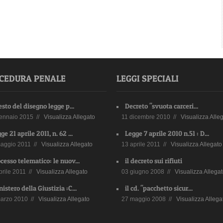
CEDURA PENALE
LEGGI SPECIALI
testo del disegno legge p...
Decreto "svuota carceri...
ennaio 2015 //
Visualizza Allegato
11 dicembre 2010 //
Visualizza Alle
ge 21 aprile 2011, n. 62 ...
Legge 7 aprile 2010 n.51 : D...
aggio 2011 //
Visualizza Allegato
13 aprile 2011 //
Visualizza Allegato
cesso telematico: le nuov...
il decreto sui rifiuti
prile 2011 //
Visualizza Allegato
03 giugno 2008 //
Visualizza Allega
istero della Giustizia :C...
il cd. "pacchetto sicur...
arzo 2010 //
Visualizza Allegato
27 maggio 2008 //
Visualizza Allega