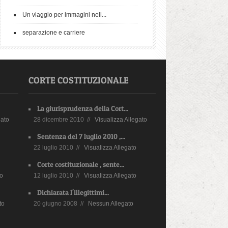
Un viaggio per immagini nell...
separazione e carriere
CORTE COSTITUZIONALE
La giurisprudenza della Cort...
gato
28 dicembre 2010 //
Visualizza Allegato
Sentenza del 7 luglio 2010 ,...
22 luglio 2010 //
Visualizza Allegato
Corte costituzionale , sente...
to
12 luglio 2010 //
Visualizza Allegato
Dichiarata l'illegittimi...
to
20 giugno 2008 //
Nessun Allegato