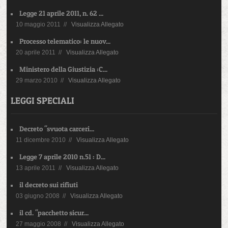
Legge 21 aprile 2011, n. 62 ...
10 maggio 2011 //
Visualizza Allegato
Processo telematico: le nuov...
20 aprile 2011 //
Visualizza Allegato
Ministero della Giustizia :C...
29 marzo 2010 //
Visualizza Allegato
LEGGI SPECIALI
Decreto "svuota carceri...
11 dicembre 2010 //
Visualizza Allegato
Legge 7 aprile 2010 n.51 : D...
13 aprile 2011 //
Visualizza Allegato
il decreto sui rifiuti
03 giugno 2008 //
Visualizza Allegato
il cd. "pacchetto sicur...
27 maggio 2008 //
Visualizza Allegato