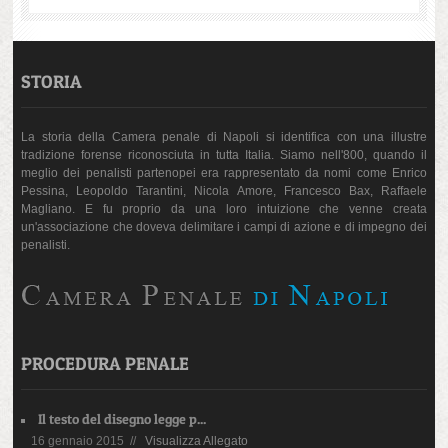
STORIA
La storia della Camera penale di Napoli si identifica con una illustre
tradizione forense riconosciuta in tutta Italia. Siamo nell'800, quando il
meglio dei penalisti partenopei era rappresentato da nomi come Enrico
Pessina, Leopoldo Tarantini, Nicola Amore, Francesco Bax, Raffaele
Magliano. E fu proprio da una loro intuizione che venne creata
un'associazione che doveva delimitare i campi di azione e di impegno dei
penalisti.
PROCEDURA PENALE
Il testo del disegno legge p...
16 gennaio 2015 //
Visualizza Allegato