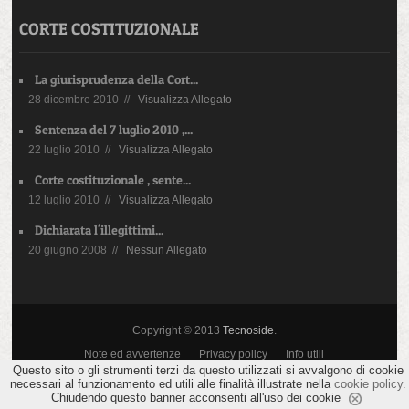
CORTE COSTITUZIONALE
La giurisprudenza della Cort...
28 dicembre 2010 //
Visualizza Allegato
Sentenza del 7 luglio 2010 ,...
22 luglio 2010 //
Visualizza Allegato
Corte costituzionale , sente...
12 luglio 2010 //
Visualizza Allegato
Dichiarata l'illegittimi...
20 giugno 2008 //
Nessun Allegato
Copyright © 2013
Tecnoside
.
Note ed avvertenze
Privacy policy
Info utili
Questo sito o gli strumenti terzi da questo utilizzati si avvalgono di cookie
necessari al funzionamento ed utili alle finalità illustrate nella
cookie policy.
Chiudendo questo banner acconsenti all'uso dei cookie