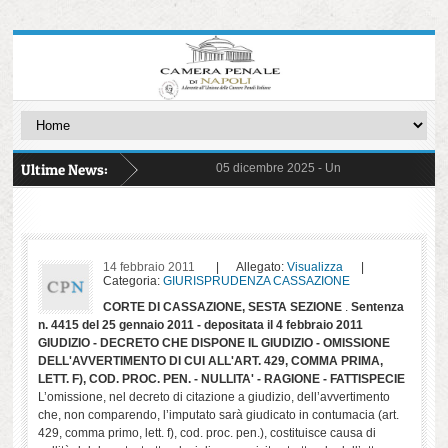
Ultime News:
05 dicembre 2025 -
Un Giudice Galantuomo -
31 ottobre 2025 -
FIGLI CANCELLATI - Storie
03 ottobre 2025 -
delibera di astensione 14 
22 settembre 2025 -
Commissioni ed Osserv
17 marzo 2025 -
Detenzione Minorile - Pre
26 giugno 2025 -
ERRORI ED ORRORI - con 
20 maggio 2025 -
Protocollo pene sostitutiv
06 maggio 2025 -
il "Decreto Sicurezza" n. 4
14 febbraio 2011
| Allegato:
Visualizza
|
17 aprile 2025 -
Un viaggio per immagini ne
Categoria:
GIURISPRUDENZA CASSAZIONE
02 aprile 2025 -
separazione e carriere
CORTE DI CASSAZIONE, SESTA SEZIONE
.
Sentenza
n. 4415 del 25 gennaio 2011 - depositata il 4 febbraio 2011
GIUDIZIO - DECRETO CHE DISPONE IL GIUDIZIO - OMISSIONE
DELL'AVVERTIMENTO DI CUI ALL'ART. 429, COMMA PRIMA,
LETT. F), COD. PROC. PEN. - NULLITA' - RAGIONE - FATTISPECIE
L’omissione, nel decreto di citazione a giudizio, dell’avvertimento
che, non comparendo, l’imputato sarà giudicato in contumacia (art.
429, comma primo, lett. f), cod. proc. pen.), costituisce causa di