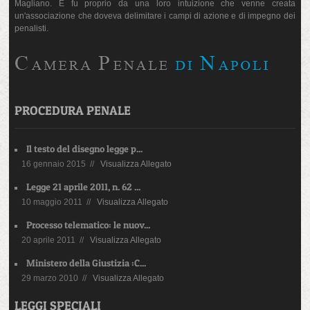
Magliano. E fu proprio da una loro intuizione che venne creata
un'associazione che doveva delimitare i campi di azione e di impegno dei
penalisti.
PROCEDURA PENALE
Il testo del disegno legge p...
16 gennaio 2015 //
Visualizza Allegato
Legge 21 aprile 2011, n. 62 ...
10 maggio 2011 //
Visualizza Allegato
Processo telematico: le nuov...
20 aprile 2011 //
Visualizza Allegato
Ministero della Giustizia :C...
29 marzo 2010 //
Visualizza Allegato
LEGGI SPECIALI