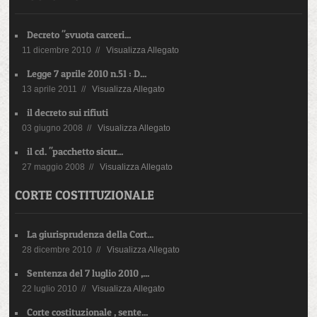
Decreto "svuota carceri...
11 dicembre 2010 //
Visualizza Allegato
Legge 7 aprile 2010 n.51 : D...
13 aprile 2011 //
Visualizza Allegato
il decreto sui rifiuti
03 giugno 2008 //
Visualizza Allegato
il cd. "pacchetto sicur...
27 maggio 2008 //
Visualizza Allegato
CORTE COSTITUZIONALE
La giurisprudenza della Cort...
28 dicembre 2010 //
Visualizza Allegato
Sentenza del 7 luglio 2010 ,...
22 luglio 2010 //
Visualizza Allegato
Corte costituzionale , sente...