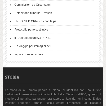
Commissioni ed Osservatori
Detenzione Minorile - Presen...
ERRORI ED ORRORI - con la pa...
Protocollo pene sostitutive
il "Decreto Sicurezza" n. 48...
Un viaggio per immagini nell...
separazione e carriere
STORIA
La storia della Camera penale di Napoli si identifica con una illustre
tradizione forense riconosciuta in tutta Italia. Siamo nell'800, quando il
meglio dei penalisti partenopei era rappresentato da nomi come Enrico
Pessina, Leopoldo Tarantini, Nicola Amore, Francesco Bax, Raffaele