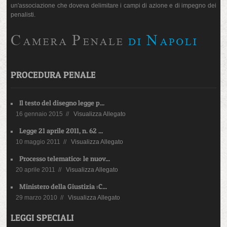
un'associazione che doveva delimitare i campi di azione e di impegno dei
penalisti.
PROCEDURA PENALE
Il testo del disegno legge p...
16 gennaio 2015 //
Visualizza Allegato
Legge 21 aprile 2011, n. 62 ...
10 maggio 2011 //
Visualizza Allegato
Processo telematico: le nuov...
20 aprile 2011 //
Visualizza Allegato
Ministero della Giustizia :C...
29 marzo 2010 //
Visualizza Allegato
LEGGI SPECIALI