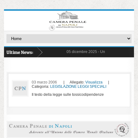
Ultime News:
05 dicembre 2025 -
Un Giudice Galantuomo -
31 ottobre 2025 -
FIGLI CANCELLATI - Stori
03 ottobre 2025 -
delibera di astensione 14
22 settembre 2025 -
Commissioni ed Osserv
17 marzo 2025 -
Detenzione Minorile - Pre
26 giugno 2025 -
ERRORI ED ORRORI - con 
20 maggio 2025 -
Protocollo pene sostituti
06 maggio 2025 -
il "Decreto Sicurezza" n. 4
03 marzo 2006
| Allegato:
Visualizza
|
17 aprile 2025 -
Un viaggio per immagini n
Categoria:
LEGISLAZIONE LEGGI SPECIALI
02 aprile 2025 -
separazione e carriere
Il testo della legge sulle tossicodipendenze