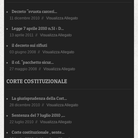
Decreto "svuota carceri...
11 dicembre 2010 //
Visualizza Allegato
Legge 7 aprile 2010 n.51 : D...
13 aprile 2011 //
Visualizza Allegato
il decreto sui rifiuti
03 giugno 2008 //
Visualizza Allegato
il cd. "pacchetto sicur...
27 maggio 2008 //
Visualizza Allegato
CORTE COSTITUZIONALE
La giurisprudenza della Cort...
28 dicembre 2010 //
Visualizza Allegato
Sentenza del 7 luglio 2010 ,...
22 luglio 2010 //
Visualizza Allegato
Corte costituzionale , sente...