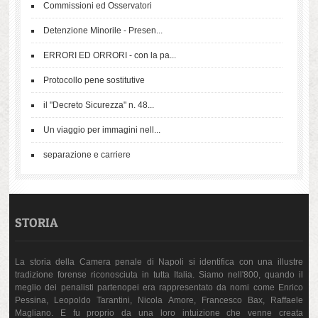
Commissioni ed Osservatori
Detenzione Minorile - Presen...
ERRORI ED ORRORI - con la pa...
Protocollo pene sostitutive
il "Decreto Sicurezza" n. 48...
Un viaggio per immagini nell...
separazione e carriere
STORIA
La storia della Camera penale di Napoli si identifica con una illustre
tradizione forense riconosciuta in tutta Italia. Siamo nell'800, quando il
meglio dei penalisti partenopei era rappresentato da nomi come Enrico
Pessina, Leopoldo Tarantini, Nicola Amore, Francesco Bax, Raffaele
Magliano. E fu proprio da una loro intuizione che venne creata