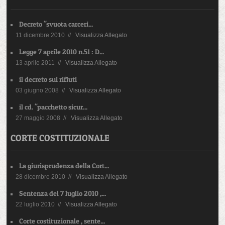
Decreto "svuota carceri...
11 dicembre 2010 //
Visualizza Allegato
Legge 7 aprile 2010 n.51 : D...
13 aprile 2011 //
Visualizza Allegato
il decreto sui rifiuti
03 giugno 2008 //
Visualizza Allegato
il cd. "pacchetto sicur...
27 maggio 2008 //
Visualizza Allegato
CORTE COSTITUZIONALE
La giurisprudenza della Cort...
28 dicembre 2010 //
Visualizza Allegato
Sentenza del 7 luglio 2010 ,...
22 luglio 2010 //
Visualizza Allegato
Corte costituzionale , sente...