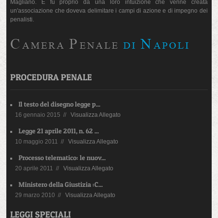
Magliano. E fu proprio da una loro intuizione che venne creata
un'associazione che doveva delimitare i campi di azione e di impegno dei
penalisti.
PROCEDURA PENALE
Il testo del disegno legge p...
16 gennaio 2015 //
Visualizza Allegato
Legge 21 aprile 2011, n. 62 ...
10 maggio 2011 //
Visualizza Allegato
Processo telematico: le nuov...
20 aprile 2011 //
Visualizza Allegato
Ministero della Giustizia :C...
29 marzo 2010 //
Visualizza Allegato
LEGGI SPECIALI