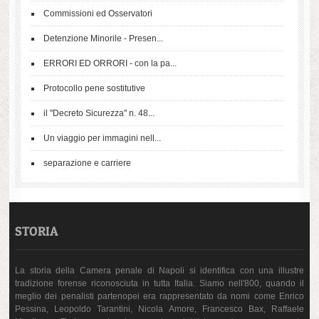
Commissioni ed Osservatori
Detenzione Minorile - Presen...
ERRORI ED ORRORI - con la pa...
Protocollo pene sostitutive
il "Decreto Sicurezza" n. 48...
Un viaggio per immagini nell...
separazione e carriere
STORIA
La storia della Camera penale di Napoli si identifica con una illustre
tradizione forense riconosciuta in tutta Italia. Siamo nell'800, quando il
meglio dei penalisti partenopei era rappresentato da nomi come Enrico
Pessina, Leopoldo Tarantini, Nicola Amore, Francesco Bax, Raffaele