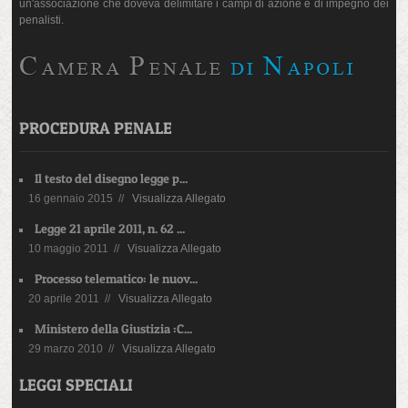
un'associazione che doveva delimitare i campi di azione e di impegno dei
penalisti.
PROCEDURA PENALE
Il testo del disegno legge p...
16 gennaio 2015 //
Visualizza Allegato
Legge 21 aprile 2011, n. 62 ...
10 maggio 2011 //
Visualizza Allegato
Processo telematico: le nuov...
20 aprile 2011 //
Visualizza Allegato
Ministero della Giustizia :C...
29 marzo 2010 //
Visualizza Allegato
LEGGI SPECIALI