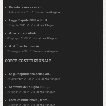
Decreto "svuota carceri...
11 dicembre 2010 //
Visualizza Allegato
Legge 7 aprile 2010 n.51 : D...
13 aprile 2011 //
Visualizza Allegato
il decreto sui rifiuti
03 giugno 2008 //
Visualizza Allegato
il cd. "pacchetto sicur...
27 maggio 2008 //
Visualizza Allegato
CORTE COSTITUZIONALE
La giurisprudenza della Cort...
28 dicembre 2010 //
Visualizza Allegato
Sentenza del 7 luglio 2010 ,...
22 luglio 2010 //
Visualizza Allegato
Corte costituzionale , sente...
12 luglio 2010 //
Visualizza Allegato