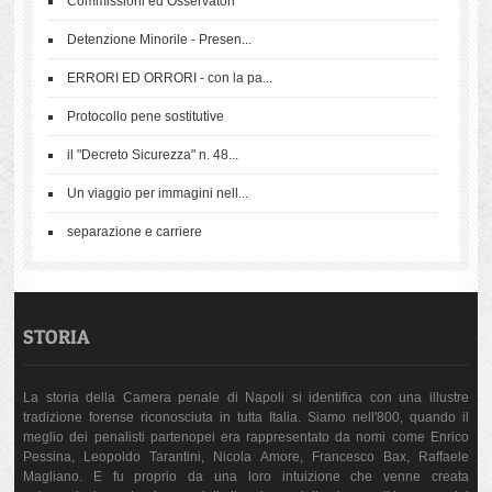
Commissioni ed Osservatori
Detenzione Minorile - Presen...
ERRORI ED ORRORI - con la pa...
Protocollo pene sostitutive
il "Decreto Sicurezza" n. 48...
Un viaggio per immagini nell...
separazione e carriere
STORIA
La storia della Camera penale di Napoli si identifica con una illustre
tradizione forense riconosciuta in tutta Italia. Siamo nell'800, quando il
meglio dei penalisti partenopei era rappresentato da nomi come Enrico
Pessina, Leopoldo Tarantini, Nicola Amore, Francesco Bax, Raffaele
Magliano. E fu proprio da una loro intuizione che venne creata