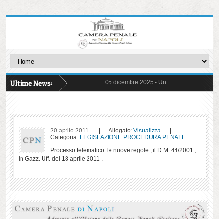
Ultime News:
05 dicembre 2025 -
Un Giudice Galantuomo -
31 ottobre 2025 -
FIGLI CANCELLATI - Storie
03 ottobre 2025 -
delibera di astensione 14 
22 settembre 2025 -
Commissioni ed Osserv
17 marzo 2025 -
Detenzione Minorile - Pre
26 giugno 2025 -
ERRORI ED ORRORI - con 
20 maggio 2025 -
Protocollo pene sostitutiv
06 maggio 2025 -
il "Decreto Sicurezza" n. 4
20 aprile 2011
| Allegato:
Visualizza
|
17 aprile 2025 -
Un viaggio per immagini ne
Categoria:
LEGISLAZIONE PROCEDURA PENALE
02 aprile 2025 -
separazione e carriere
Processo telematico: le nuove regole , il D.M. 44/2001 ,
in Gazz. Uff. del 18 aprile 2011 .