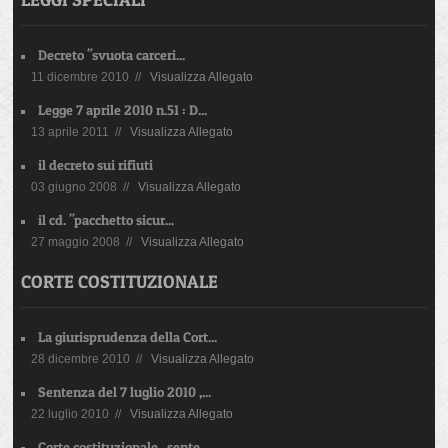
Decreto "svuota carceri...
11 dicembre 2010 //
Visualizza Allegato
Legge 7 aprile 2010 n.51 : D...
13 aprile 2011 //
Visualizza Allegato
il decreto sui rifiuti
03 giugno 2008 //
Visualizza Allegato
il cd. "pacchetto sicur...
27 maggio 2008 //
Visualizza Allegato
CORTE COSTITUZIONALE
La giurisprudenza della Cort...
28 dicembre 2010 //
Visualizza Allegato
Sentenza del 7 luglio 2010 ,...
22 luglio 2010 //
Visualizza Allegato
Corte costituzionale , sente...