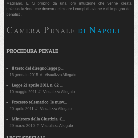
Magliano. E fu proprio da una loro intuizione che venne creata
un'associazione che doveva delimitare i campi di azione e di impegno dei
penalisti.
PROCEDURA PENALE
Il testo del disegno legge p...
16 gennaio 2015 //
Visualizza Allegato
Legge 21 aprile 2011, n. 62 ...
10 maggio 2011 //
Visualizza Allegato
Processo telematico: le nuov...
20 aprile 2011 //
Visualizza Allegato
Ministero della Giustizia :C...
29 marzo 2010 //
Visualizza Allegato
LEGGI SPECIALI