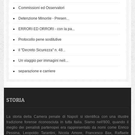
Commissioni ed Osservatori
Detenzione Minorile - Presen...
ERRORI ED ORRORI - con la pa...
Protocollo pene sostitutive
il "Decreto Sicurezza" n. 48...
Un viaggio per immagini nell...
separazione e carriere
STORIA
La storia della Camera penale di Napoli si identifica con una illustre
tradizione forense riconosciuta in tutta Italia. Siamo nell'800, quando il
meglio dei penalisti partenopei era rappresentato da nomi come Enrico
Pessina, Leopoldo Tarantini, Nicola Amore, Francesco Bax, Raffaele