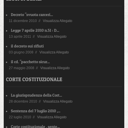
Decreto "svuota carceri...
11 dicembre 2010 //
Visualizza Allegato
Legge 7 aprile 2010 n.51 : D...
13 aprile 2011 //
Visualizza Allegato
il decreto sui rifiuti
03 giugno 2008 //
Visualizza Allegato
il cd. "pacchetto sicur...
27 maggio 2008 //
Visualizza Allegato
CORTE COSTITUZIONALE
La giurisprudenza della Cort...
28 dicembre 2010 //
Visualizza Allegato
Sentenza del 7 luglio 2010 ,...
22 luglio 2010 //
Visualizza Allegato
Corte costituzionale , sente...