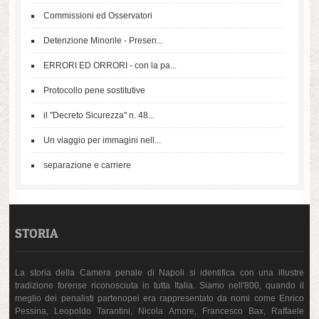
Commissioni ed Osservatori
Detenzione Minorile - Presen...
ERRORI ED ORRORI - con la pa...
Protocollo pene sostitutive
il "Decreto Sicurezza" n. 48...
Un viaggio per immagini nell...
separazione e carriere
STORIA
La storia della Camera penale di Napoli si identifica con una illustre
tradizione forense riconosciuta in tutta Italia. Siamo nell'800, quando il
meglio dei penalisti partenopei era rappresentato da nomi come Enrico
Pessina, Leopoldo Tarantini, Nicola Amore, Francesco Bax, Raffaele