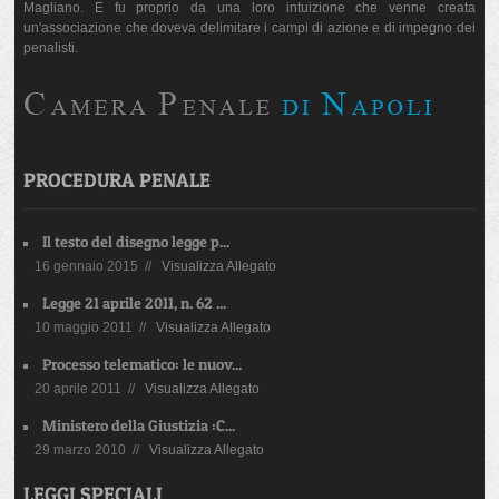
Magliano. E fu proprio da una loro intuizione che venne creata
un'associazione che doveva delimitare i campi di azione e di impegno dei
penalisti.
PROCEDURA PENALE
Il testo del disegno legge p...
16 gennaio 2015 //
Visualizza Allegato
Legge 21 aprile 2011, n. 62 ...
10 maggio 2011 //
Visualizza Allegato
Processo telematico: le nuov...
20 aprile 2011 //
Visualizza Allegato
Ministero della Giustizia :C...
29 marzo 2010 //
Visualizza Allegato
LEGGI SPECIALI