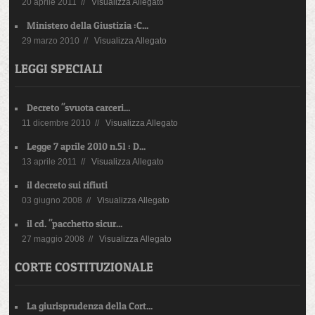
20 aprile 2011 //
Visualizza Allegato
Ministero della Giustizia :C...
29 marzo 2010 //
Visualizza Allegato
LEGGI SPECIALI
Decreto "svuota carceri...
11 dicembre 2010 //
Visualizza Allegato
Legge 7 aprile 2010 n.51 : D...
13 aprile 2011 //
Visualizza Allegato
il decreto sui rifiuti
03 giugno 2008 //
Visualizza Allegato
il cd. "pacchetto sicur...
27 maggio 2008 //
Visualizza Allegato
CORTE COSTITUZIONALE
La giurisprudenza della Cort...