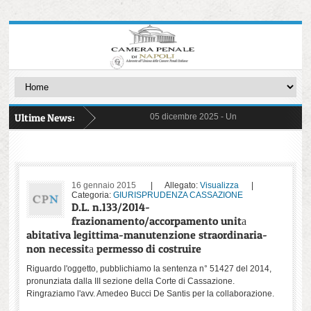
Ultime News:
05 dicembre 2025 -
Un Giudice Galantuomo -
31 ottobre 2025 -
FIGLI CANCELLATI - Storie
03 ottobre 2025 -
delibera di astensione 14 
22 settembre 2025 -
Commissioni ed Osserv
17 marzo 2025 -
Detenzione Minorile - Pre
26 giugno 2025 -
ERRORI ED ORRORI - con 
20 maggio 2025 -
Protocollo pene sostitutiv
06 maggio 2025 -
il "Decreto Sicurezza" n. 4
16 gennaio 2015
| Allegato:
Visualizza
|
17 aprile 2025 -
Un viaggio per immagini ne
Categoria:
GIURISPRUDENZA CASSAZIONE
02 aprile 2025 -
separazione e carriere
D.L. n.133/2014-
frazionamento/accorpamento unitа
abitativa legittima-manutenzione straordinaria-
non necessitа permesso di costruire
Riguardo l'oggetto, pubblichiamo la sentenza n° 51427 del 2014,
pronunziata dalla III sezione della Corte di Cassazione.
Ringraziamo l'avv. Amedeo Bucci De Santis per la collaborazione.